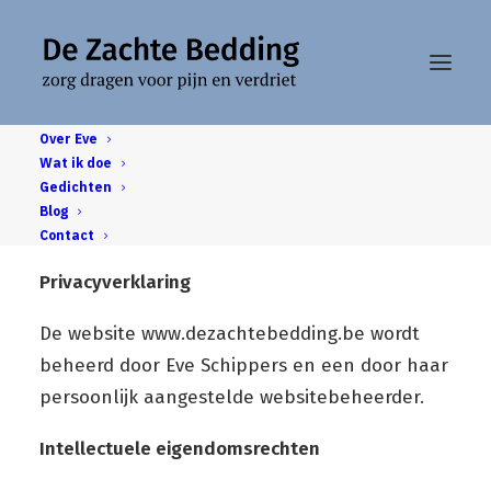
Over Eve
Wat ik doe
Gedichten
Privacyverklaring
Blog
Contact
Privacyverklaring
De website
www.dezachtebedding.be
wordt
beheerd door Eve Schippers en een door haar
persoonlijk aangestelde websitebeheerder.
Intellectuele eigendomsrechten