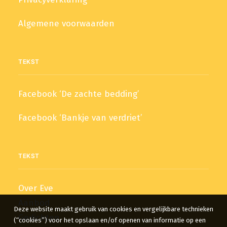
Algemene voorwaarden
TEKST
Facebook ‘De zachte bedding’
Facebook ‘Bankje van verdriet’
TEKST
Over Eve
Aanbod
Deze website maakt gebruik van cookies en vergelijkbare technieken
Gedichten
(“cookies”) voor het opslaan en/of openen van informatie op een