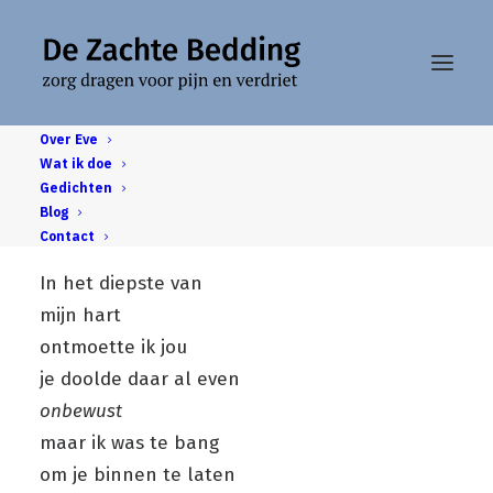
Over Eve
Wat ik doe
Gedichten
Bindingsangst
Blog
Contact
In het diepste van
mijn hart
ontmoette ik jou
je doolde daar al even
onbewust
maar ik was te bang
om je binnen te laten