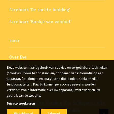
Facebook ‘De zachte bedding’
Facebook ‘Bankje van verdriet’
TEKST
Over Eve
Aanbod
Deze website maakt gebruik van cookies en vergelijkbare technieken
Gedichten
(“cookies”) voor het opslaan en/of openen van informatie op een
Blog
apparaat, functionele en analytische doeleinden, social media-
functionaliteiten. Daarbij kunnen persoonsgegevens worden
Contact
verwerkt, zoals informatie over uw apparaat, uw browser en uw
gebruik van de website.
©2022 De Zachte Bedding (Eve Schippers), Alle
Privacy-voorkeuren
rechten voorbehouden
Niet akkoord
Akkoord