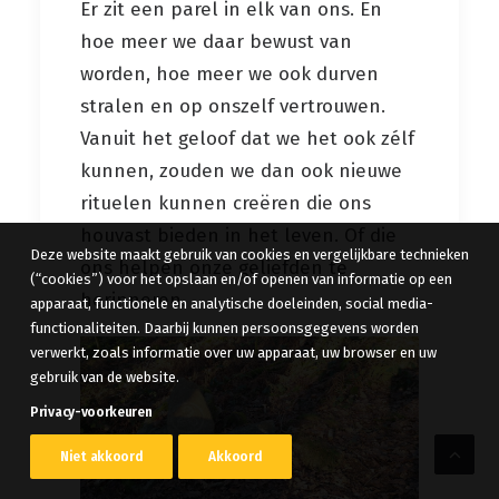
Er zit een parel in elk van ons. En
hoe meer we daar bewust van
worden, hoe meer we ook durven
stralen en op onszelf vertrouwen.
Vanuit het geloof dat we het ook zélf
kunnen, zouden we dan ook nieuwe
rituelen kunnen creëren die ons
houvast bieden in het leven. Of die
Deze website maakt gebruik van cookies en vergelijkbare technieken
ons helpen onze geliefden te
(“cookies”) voor het opslaan en/of openen van informatie op een
herinneren.
apparaat, functionele en analytische doeleinden, social media-
functionaliteiten. Daarbij kunnen persoonsgegevens worden
verwerkt, zoals informatie over uw apparaat, uw browser en uw
gebruik van de website.
Privacy-voorkeuren
Niet akkoord
Akkoord